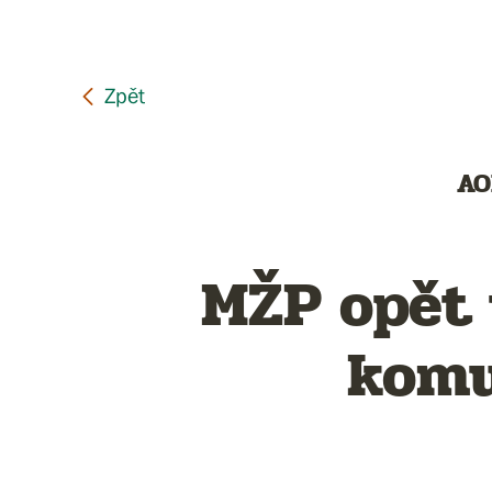
AO
MŽP opět 
komu