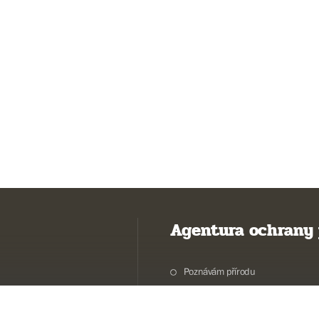
Agentura ochrany 
Poznávám přírodu
Potřebuji vyřídit
Chráníme přírodu a krajinu