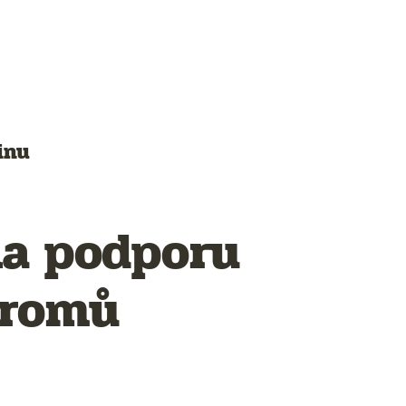
inu
na podporu
tromů