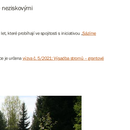
é neziskovými
, které probíhají ve spojitosti s iniciativou „
Sázíme
ce je určena
výzva č. 5/2021: Výsadba stromů – grantové