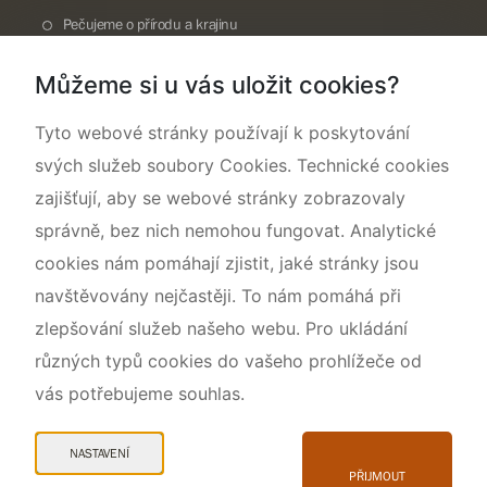
Pečujeme o přírodu a krajinu
Dokumentujeme přírodu
Můžeme si u vás uložit cookies?
O nás
Tyto webové stránky používají k poskytování
svých služeb soubory Cookies. Technické cookies
zajišťují, aby se webové stránky zobrazovaly
správně, bez nich nemohou fungovat. Analytické
cookies nám pomáhají zjistit, jaké stránky jsou
navštěvovány nejčastěji. To nám pomáhá při
zlepšování služeb našeho webu. Pro ukládání
různých typů cookies do vašeho prohlížeče od
vás potřebujeme souhlas.
Mapa webu
Prohlášení o přístupnosti
NASTAVENÍ
Cookies
PŘIJMOUT