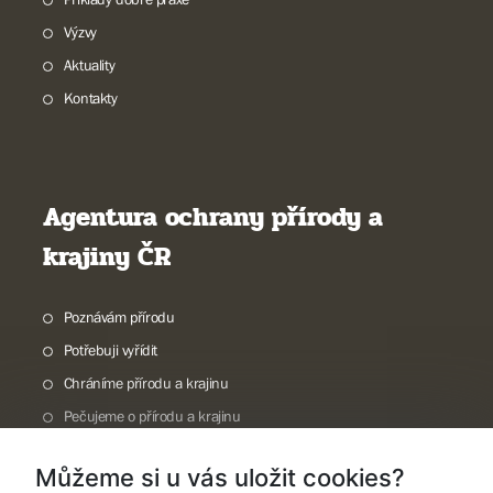
Výzvy
Aktuality
Kontakty
Agentura ochrany přírody a
krajiny ČR
Poznávám přírodu
Potřebuji vyřídit
Chráníme přírodu a krajinu
Pečujeme o přírodu a krajinu
Dokumentujeme přírodu
Můžeme si u vás uložit cookies?
O nás