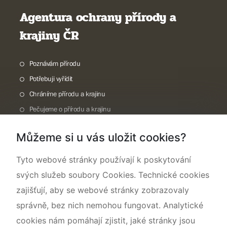
Agentura ochrany přírody a
krajiny ČR
Poznávám přírodu
Potřebuji vyřídit
Chráníme přírodu a krajinu
Pečujeme o přírodu a krajinu
Dokumentujeme přírodu
Můžeme si u vás uložit cookies?
O nás
Tyto webové stránky používají k poskytování
svých služeb soubory Cookies. Technické cookies
zajišťují, aby se webové stránky zobrazovaly
správně, bez nich nemohou fungovat. Analytické
cookies nám pomáhají zjistit, jaké stránky jsou