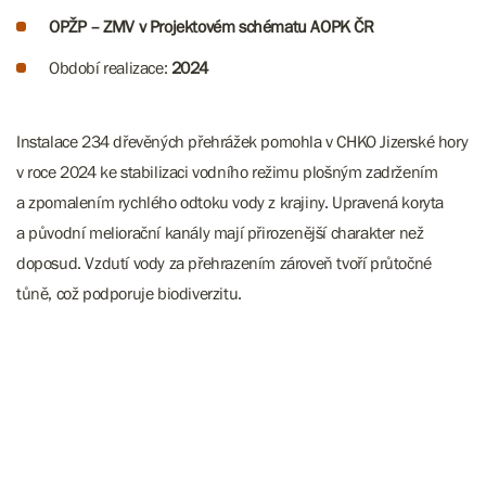
OPŽP – ZMV v Projektovém schématu AOPK ČR
Období realizace:
2024
Instalace 234 dřevěných přehrážek pomohla v CHKO Jizerské hory
v roce 2024 ke stabilizaci vodního režimu plošným zadržením
a zpomalením rychlého odtoku vody z krajiny. Upravená koryta
a původní meliorační kanály mají přirozenější charakter než
doposud. Vzdutí vody za přehrazením zároveň tvoří průtočné
tůně, což podporuje biodiverzitu.