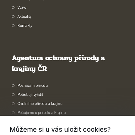
Výzvy
Aktuality
Kontakty
Agentura ochrany přírody a
krajiny ČR
Poznávám přírodu
Potřebuji vyřídit
Chráníme přírodu a krajinu
Pečujeme o přírodu a krajinu
Dokumentujeme přírodu
Můžeme si u vás uložit cookies?
O nás