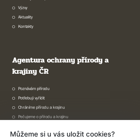
Výzvy
Aktuality
Kontakty
Agentura ochrany přírody a
krajiny ČR
Poznávám přírodu
Potřebuji vyřídit
Chráníme přírodu a krajinu
Pečujeme o přírodu a krajinu
Dokumentujeme přírodu
Můžeme si u vás uložit cookies?
O nás