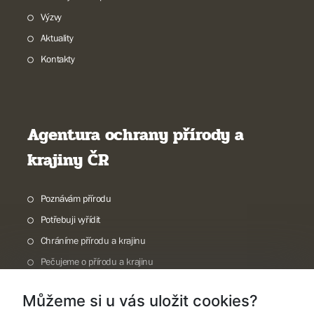
Výzvy
Aktuality
Kontakty
Agentura ochrany přírody a
krajiny ČR
Poznávám přírodu
Potřebuji vyřídit
Chráníme přírodu a krajinu
Pečujeme o přírodu a krajinu
Dokumentujeme přírodu
Můžeme si u vás uložit cookies?
O nás