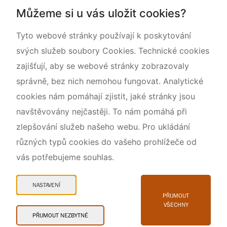
Národní přírodní památka Lom ČSA
Můžeme si u vás uložit cookies?
Rok CHKO pod záštitou České komise pro UNESCO
Tyto webové stránky používají k poskytování
svých služeb soubory Cookies. Technické cookies
zajišťují, aby se webové stránky zobrazovaly
správně, bez nich nemohou fungovat. Analytické
cookies nám pomáhají zjistit, jaké stránky jsou
navštěvovány nejčastěji. To nám pomáhá při
zlepšování služeb našeho webu. Pro ukládání
různých typů cookies do vašeho prohlížeče od
vás potřebujeme souhlas.
Mapa webu
Prohlášení o přístupnosti
NASTAVENÍ
Cookies
PŘIJMOUT
VŠECHNY
Snadné čtení
PŘIJMOUT NEZBYTNÉ
© 2026 AOPK ČR