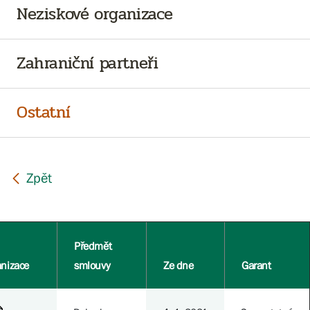
Neziskové organizace
Zahraniční partneři
Ostatní
Předmět
anizace
smlouvy
Ze dne
Garant