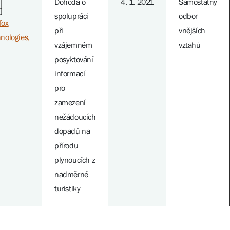
Dohoda o
4. 1. 2021
Samostatný
spolupráci
odbor
fox
při
vnějších
nologies,
vzájemném
vztahů
.
posyktování
informací
pro
zamezení
nežádoucích
dopadů na
přírodu
plynoucích z
nadměrné
turistiky