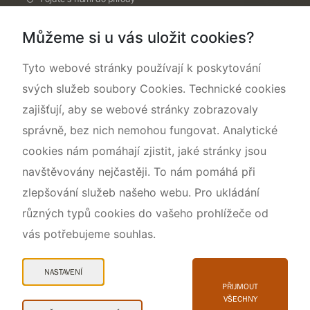
Národní přírodní památka Lom ČSA
Můžeme si u vás uložit cookies?
Rok CHKO pod záštitou České komise pro UNESCO
Tyto webové stránky používají k poskytování
svých služeb soubory Cookies. Technické cookies
zajišťují, aby se webové stránky zobrazovaly
správně, bez nich nemohou fungovat. Analytické
cookies nám pomáhají zjistit, jaké stránky jsou
navštěvovány nejčastěji. To nám pomáhá při
zlepšování služeb našeho webu. Pro ukládání
různých typů cookies do vašeho prohlížeče od
vás potřebujeme souhlas.
Mapa webu
Prohlášení o přístupnosti
NASTAVENÍ
Cookies
PŘIJMOUT
VŠECHNY
Snadné čtení