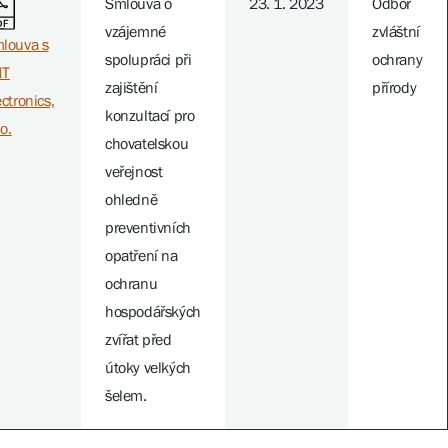
Smlouva o
23. 1. 2023
Odbor
vzájemné
zvláštní
louva s
spolupráci při
ochrany
NT
zajištění
přírody
ectronics,
konzultací pro
.o.
chovatelskou
veřejnost
ohledně
preventivních
opatření na
ochranu
hospodářských
zvířat před
útoky velkých
šelem.