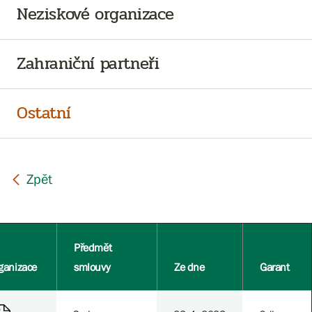
Neziskové organizace
Zahraniční partneři
Ostatní
Předmět
ganizace
smlouvy
Ze dne
Garant