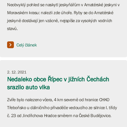
Neobvyklý pohled se naskytl jeskyňářům v Amatérské jeskyni v
Moravském krasu: nalezli zde úhoře. Ryby se do Amatérské
jeskyně dostávají jen vzácně, nejspíše za vysokých vodních
stavů.
Celý článek
2. 12. 2021
Nedaleko obce Řípec v jižních Čechách
srazilo auto vlka
Zvíře bylo nalezeno včera, 4 km severně od hranice CHKO
Třeboňsko u dálničního přivaděče vedoucího ze silnice I. třídy
č. 23 od Jindřichova Hradce směrem na České Budějovice.