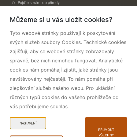
Pojďte s námi do přírody
Národní přírodní památka Lom ČSA
Můžeme si u vás uložit cookies?
Rok CHKO pod záštitou České komise pro UNESCO
Tyto webové stránky používají k poskytování
svých služeb soubory Cookies. Technické cookies
zajišťují, aby se webové stránky zobrazovaly
správně, bez nich nemohou fungovat. Analytické
cookies nám pomáhají zjistit, jaké stránky jsou
navštěvovány nejčastěji. To nám pomáhá při
zlepšování služeb našeho webu. Pro ukládání
různých typů cookies do vašeho prohlížeče od
vás potřebujeme souhlas.
Mapa webu
Prohlášení o přístupnosti
NASTAVENÍ
Cookies
PŘIJMOUT
VŠECHNY
Snadné čtení