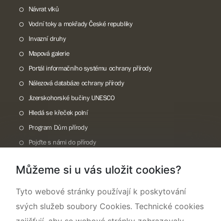
Návrat vlků
Vodní toky a mokřady České republiky
Invazní druhy
Mapová galerie
Portál informačního systému ochrany přírody
Nálezová databáze ochrany přírody
Jizerskohorské bučiny UNESCO
Hledá se křeček polní
Program Dům přírody
Pojďte s námi do přírody
Národní přírodní památka Lom ČSA
Můžeme si u vás uložit cookies?
Rok CHKO pod záštitou České komise pro UNESCO
Tyto webové stránky používají k poskytování
svých služeb soubory Cookies. Technické cookies