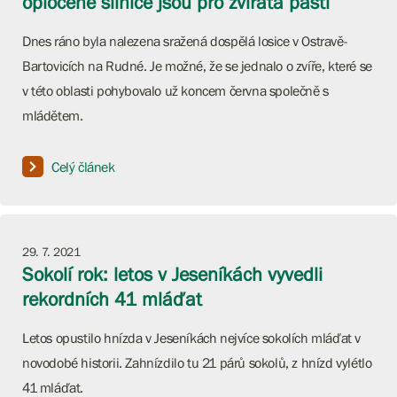
oplocené silnice jsou pro zvířata pastí
Dnes ráno byla nalezena sražená dospělá losice v Ostravě-
Bartovicích na Rudné. Je možné, že se jednalo o zvíře, které se
v této oblasti pohybovalo už koncem června společně s
mládětem.
Celý článek
29. 7. 2021
Sokolí rok: letos v Jeseníkách vyvedli
rekordních 41 mláďat
Letos opustilo hnízda v Jeseníkách nejvíce sokolích mláďat v
novodobé historii. Zahnízdilo tu 21 párů sokolů, z hnízd vylétlo
41 mláďat.