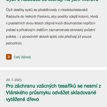
Čtyři desítky syslů se přestěhovaly z mladoboleslavské
Radouče do Velkých Pavlovic, aby posílily zdejší kolonii, která
v posledních dvou letech zřejmě kvůli dlouhodobé nepřízni
počasí a přívalovým dešťům zaznamenala obrovský početní
pokles – z původních stovek syslů zde přežívají již pouze
jednotlivci.
Celý článek
20. 7. 2021
Pro záchranu vzácných tesaříků se nesmí z
Vlárského průsmyku odvážet skladované
vytěžené dřevo