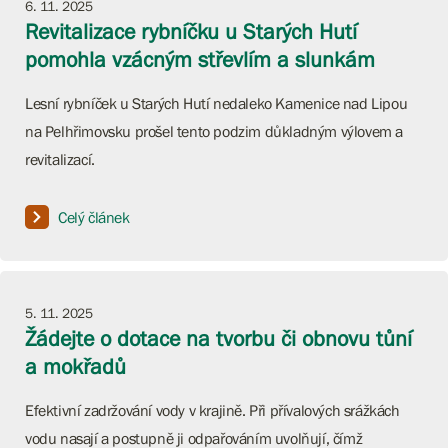
6. 11. 2025
Revitalizace rybníčku u Starých Hutí
pomohla vzácným střevlím a slunkám
Lesní rybníček u Starých Hutí nedaleko Kamenice nad Lipou
na Pelhřimovsku prošel tento podzim důkladným výlovem a
revitalizací.
Celý článek
5. 11. 2025
Žádejte o dotace na tvorbu či obnovu tůní
a mokřadů
Efektivní zadržování vody v krajině. Při přívalových srážkách
vodu nasají a postupně ji odpařováním uvolňují, čímž