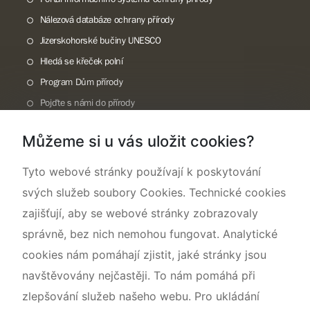
Nálezová databáze ochrany přírody
Jizerskohorské bučiny UNESCO
Hledá se křeček polní
Program Dům přírody
Pojďte s námi do přírody
Národní přírodní památka Lom ČSA
Můžeme si u vás uložit cookies?
Rok CHKO pod záštitou České komise pro UNESCO
Tyto webové stránky používají k poskytování
svých služeb soubory Cookies. Technické cookies
zajišťují, aby se webové stránky zobrazovaly
správně, bez nich nemohou fungovat. Analytické
cookies nám pomáhají zjistit, jaké stránky jsou
navštěvovány nejčastěji. To nám pomáhá při
zlepšování služeb našeho webu. Pro ukládání