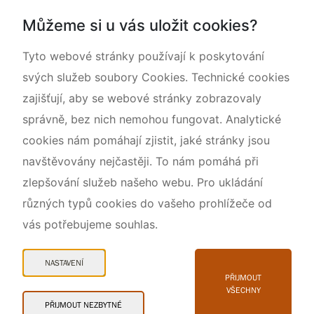
Národní přírodní památka Lom ČSA
Můžeme si u vás uložit cookies?
Rok CHKO pod záštitou České komise pro UNESCO
Tyto webové stránky používají k poskytování
svých služeb soubory Cookies. Technické cookies
zajišťují, aby se webové stránky zobrazovaly
správně, bez nich nemohou fungovat. Analytické
cookies nám pomáhají zjistit, jaké stránky jsou
navštěvovány nejčastěji. To nám pomáhá při
zlepšování služeb našeho webu. Pro ukládání
různých typů cookies do vašeho prohlížeče od
vás potřebujeme souhlas.
Mapa webu
Prohlášení o přístupnosti
NASTAVENÍ
Cookies
PŘIJMOUT
VŠECHNY
Snadné čtení
PŘIJMOUT NEZBYTNÉ