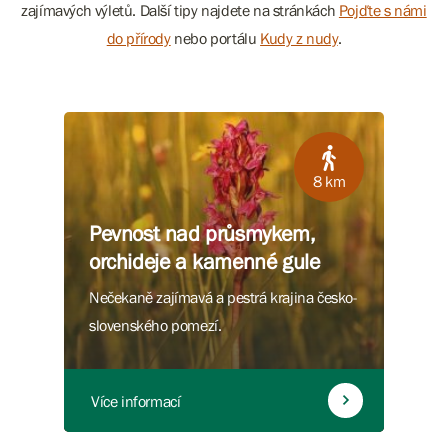
zajímavých výletů. Další tipy najdete na stránkách
Pojďte s námi
do přírody
nebo portálu
Kudy z nudy
.
8 km
Pevnost nad průsmykem,
orchideje a kamenné gule
Nečekaně zajímavá a pestrá krajina česko-
slovenského pomezí.
Více informací