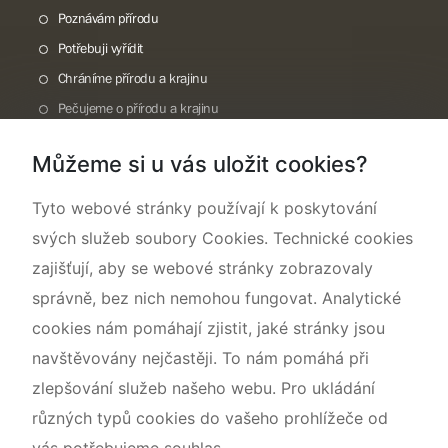
Poznávám přírodu
Potřebuji vyřídit
Chráníme přírodu a krajinu
Pečujeme o přírodu a krajinu
Dokumentujeme přírodu
Můžeme si u vás uložit cookies?
O nás
Tyto webové stránky používají k poskytování
svých služeb soubory Cookies. Technické cookies
zajišťují, aby se webové stránky zobrazovaly
správně, bez nich nemohou fungovat. Analytické
cookies nám pomáhají zjistit, jaké stránky jsou
navštěvovány nejčastěji. To nám pomáhá při
zlepšování služeb našeho webu. Pro ukládání
různých typů cookies do vašeho prohlížeče od