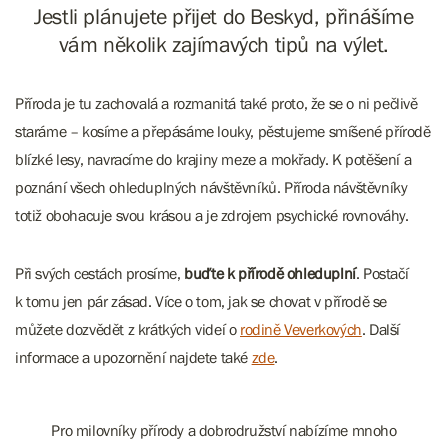
Jestli plánujete přijet do Beskyd, přinášíme
vám několik zajímavých tipů na výlet.
Příroda je tu zachovalá a rozmanitá také proto, že se o ni pečlivě
staráme – kosíme a přepásáme louky, pěstujeme smíšené přírodě
blízké lesy, navracíme do krajiny meze a mokřady. K potěšení a
poznání všech ohleduplných návštěvníků. Příroda návštěvníky
totiž obohacuje svou krásou a je zdrojem psychické rovnováhy.
Při svých cestách prosíme,
buďte k přírodě ohleduplní
. Postačí
k tomu jen pár zásad. Více o tom, jak se chovat v přírodě se
můžete dozvědět z krátkých videí o
rodině Veverkových
. Další
informace a upozornění najdete také
zde
.
Pro milovníky přírody a dobrodružství nabízíme mnoho