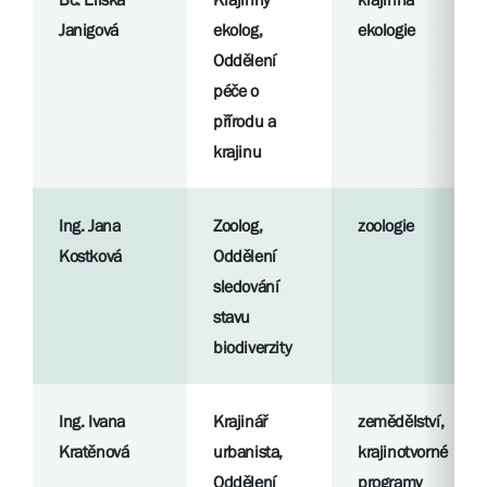
Janigová
ekolog,
ekologie
Oddělení
péče o
přírodu a
krajinu
Ing. Jana
Zoolog,
zoologie
Kostková
Oddělení
sledování
stavu
biodiverzity
Ing. Ivana
Krajinář
zemědělství,
Kratěnová
urbanista,
krajinotvorné
Oddělení
programy