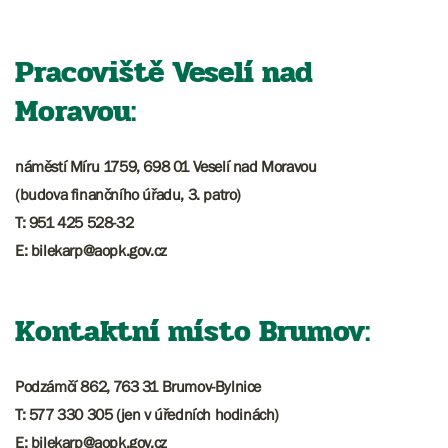
Pracoviště Veselí nad
Moravou:
náměstí Míru 1759, 698 01 Veselí nad Moravou
(budova finančního úřadu, 3. patro)
T: 951 425 528-32
E: bilekarp@aopk.gov.cz
Kontaktní místo Brumov:
Podzámčí 862, 763 31 Brumov-Bylnice
T: 577 330 305 (jen v úředních hodinách)
E: bilekarp@aopk.gov.cz