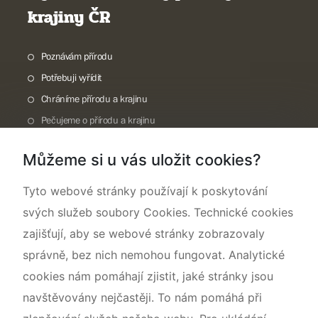
krajiny ČR
Poznávám přírodu
Potřebuji vyřídit
Chráníme přírodu a krajinu
Pečujeme o přírodu a krajinu
Dokumentujeme přírodu
Můžeme si u vás uložit cookies?
O nás
Tyto webové stránky používají k poskytování
svých služeb soubory Cookies. Technické cookies
zajišťují, aby se webové stránky zobrazovaly
správně, bez nich nemohou fungovat. Analytické
cookies nám pomáhají zjistit, jaké stránky jsou
navštěvovány nejčastěji. To nám pomáhá při