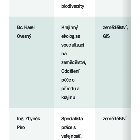
biodiverzity
Bc. Karel
Krajinný
zemědělství,
Ovesný
ekolog se
GIS
specializací
na
zemědělství,
Oddělení
péče o
přírodu a
krajinu
Ing. Zbyněk
Specialista
zemědělství
Piro
práce s
veřejností,