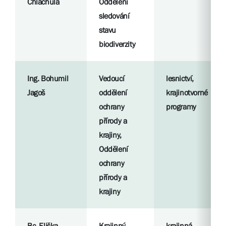
Chlachula
Oddělení
sledování
stavu
biodiverzity
Ing. Bohumil
Vedoucí
lesnictví,
Jagoš
oddělení
krajinotvorné
ochrany
programy
přírody a
krajiny,
Oddělení
ochrany
přírody a
krajiny
Bc. Eliška
Krajinný
krajinná