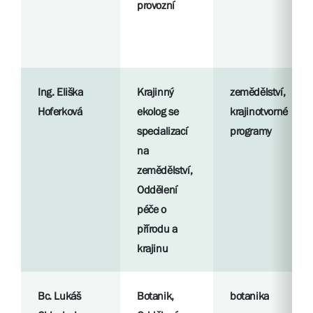
provozní
Ing. Eliška
Krajinný
zemědělství,
Hoferková
ekolog se
krajinotvorné
specializací
programy
na
zemědělství,
Oddělení
péče o
přírodu a
krajinu
Bc. Lukáš
Botanik,
botanika