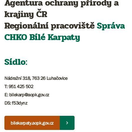
Agentura ochrany přírody a
krajiny ČR
Regionální pracoviště
Správa
CHKO
Bílé Karpaty
Sídlo:
Nádražní 318, 763 26 Luhačovice
T: 951 425 502
E: bilekarp@aopk.gov.cz
DS: f53dynz
bilekarpaty.aopk.gov.cz