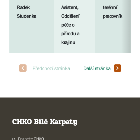
Radek
Asistent,
terénní
Studenka
Oddělení
pracovník
péče o
přírodu a
krajinu
CHKO Bílé Karpaty
Poznejte CHKO