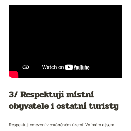
3/ Respektuji místní
obyvatele i ostatní turisty
Respektuji omezení v chráněném území. Vnímám a jsem