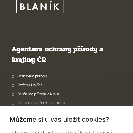
Agentura ochrany přírody a
krajiny ČR
Poznávám přírodu
Potřebuji vyřídit
Chráníme přírodu a krajinu
Pečujeme o přírodu a krajinu
Dokumentujeme přírodu
Můžeme si u vás uložit cookies?
O nás
Tyto webové stránky používají k poskytování