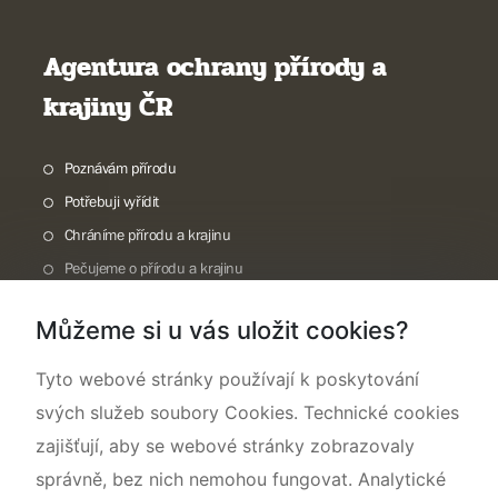
Agentura ochrany přírody a
krajiny ČR
Poznávám přírodu
Potřebuji vyřídit
Chráníme přírodu a krajinu
Pečujeme o přírodu a krajinu
Dokumentujeme přírodu
Můžeme si u vás uložit cookies?
O nás
Tyto webové stránky používají k poskytování
svých služeb soubory Cookies. Technické cookies
zajišťují, aby se webové stránky zobrazovaly
správně, bez nich nemohou fungovat. Analytické