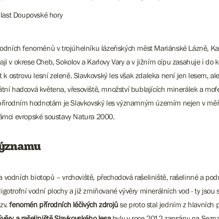
blast Doupovské hory
rodních fenoménů v trojúhelníku lázeňských měst Mariánské Lázně, Kar
aji v okrese Cheb, Sokolov a Karlovy Vary a v jižním cípu zasahuje i do 
k ostrovu lesní zeleně. Slavkovský les však zdaleka není jen lesem, al
kátní hadcová květena, vřesoviště, množství bublajících minerálek a mof
 přírodním hodnotám je Slavkovský les významným územím nejen v měřít
rámci evropské soustavy Natura 2000.
významu
odních biotopů – vrchoviště, přechodová rašeliniště, rašelinné a pod
ligotrofní vodní plochy a již zmiňované vývěry minerálních vod - ty js
zv.
fenomén přírodních léčivých zdrojů
se proto stal jedním z hlavních 
ěry a rašeliniště Slavkovského lesa
byly v roce 2012 zapsány na Sezn