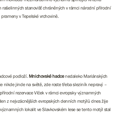
 rašelinných stanovišť chráněných v rámci národní přírodní
i prameny v Tepelské vrchovině.
adcové podloží.
Mnichovské hadce
nedaleko Mariánských
je nikde jinde na světě, zde roste třeba sleziník nepravý –
přírodní rezervace Vlček v rámci evropsky významných
eden z nejvzácnějších evropských denních motýlů dnes žije
y významných lokalit ve Slavkovském lese se tento motýl stal