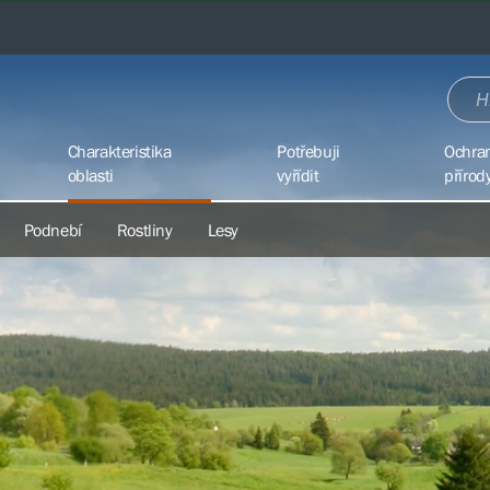
Charakteristika
Potřebuji
Ochra
oblasti
vyřídit
přírod
Podnebí
Rostliny
Lesy