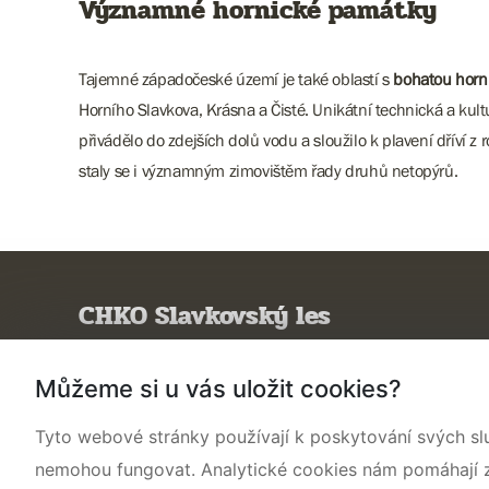
Významné hornické památky
Tajemné západočeské území je také oblastí s
bohatou horni
Horního Slavkova, Krásna a Čisté. Unikátní technická a ku
přivádělo do zdejších dolů vodu a sloužilo k plavení dříví z 
staly se i významným zimovištěm řady druhů netopýrů.
CHKO Slavkovský les
Poznejte CHKO
Můžeme si u vás uložit cookies?
Charakteristika oblasti
Tyto webové stránky používají k poskytování svých sl
Ochrana přírody
nemohou fungovat. Analytické cookies nám pomáhají zji
Potřebuji vyřídit