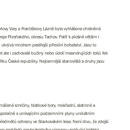
lovy Vary a Františkovy Lázně byla vyhlášena chráněná
kraje Plzeňského, okresu Tachov. Patří k plošně větším i
e ukrývá mnohem pestřejší přírodní bohatství. Jsou to
et ale i zachovalé bučiny nebo údolí meandrujících toků řek
ku České republiky. Nejcennější stanoviště a druhy jsou
máčené smrčiny, blatkové bory, mokřadní, slatinné a
ou společně s unikajícími podzemními plyny unikátním
předmětů ochrany ve Slavkovském lese. Není divu, že zdejší
am mokřadů mezinárodního významu splňující kritéria