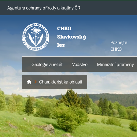
Agentura ochrany přírody a krajiny ČR
CHKO
Slavkovský
Poznejte
les
CHKO
Geologie a reliéf
Vodstvo
Minerální prameny
Charakteristika oblasti
Slavkovský les