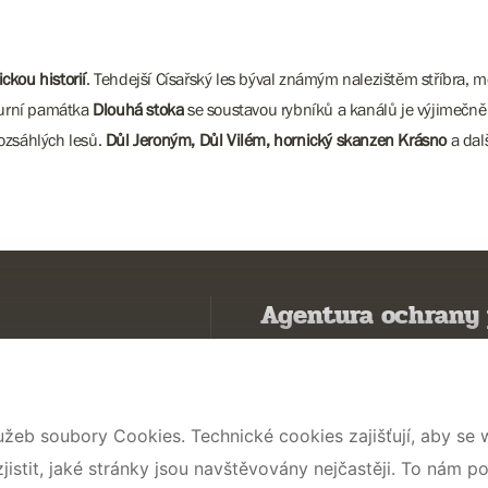
ckou historií
. Tehdejší Císařský les býval známým nalezištěm stříbra, měd
lturní památka
Dlouhá stoka
se soustavou rybníků a kanálů je výjimečn
rozsáhlých lesů.
Důl Jeroným, Důl Vilém, hornický skanzen Krásno
a dalš
Agentura ochrany 
Poznávám přírodu
Potřebuji vyřídit
užeb soubory Cookies. Technické cookies zajišťují, aby se
Chráníme přírodu a krajinu
stit, jaké stránky jsou navštěvovány nejčastěji. To nám p
Pečujeme o přírodu a krajinu