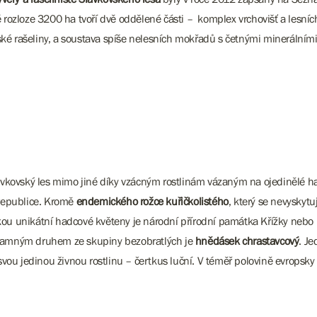
zloze 3200 ha tvoří dvě oddělené části – komplex vrchovišť a lesních
ké rašeliny, a soustava spíše nelesních mokřadů s četnými minerálním
kovský les mimo jiné díky vzácným rostlinám vázaným na ojedinělé h
 republice. Kromě
endemického rožce kuřičkolistého
, který se nevyskytu
kou unikátní hadcové květeny je národní přírodní památka Křížky nebo 
ýznamným druhem ze skupiny bezobratlých je
hnědásek chrastavcový
. J
 svou jedinou živnou rostlinu – čertkus luční. V téměř polovině evropsk