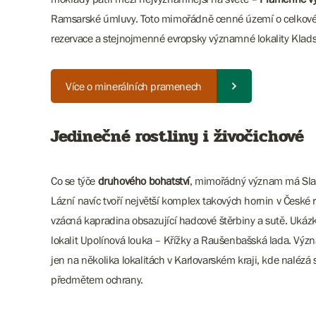
Ramsarské úmluvy. Toto mimořádně cenné území o celkové ro
rezervace a stejnojmenné evropsky významné lokality Klads
Více o minerálních pramenech
Jedinečné rostliny i živočichové
Co se týče
druhového bohatství
, mimořádný význam má Slav
Lázní navíc tvoří největší komplex takových hornin v České
vzácná kapradina obsazující hadcové štěrbiny a sutě. Ukáz
lokalit Upolínová louka – Křížky a Raušenbašská lada. V
jen na několika lokalitách v Karlovarském kraji, kde nalézá
předmětem ochrany.