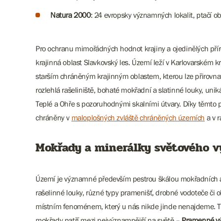
Natura 2000
: 24 evropsky významných lokalit, ptačí o
Pro ochranu mimořádných hodnot krajiny a ojedinělých pří
krajinná oblast Slavkovský les. Území leží v Karlovarském kr
starším chráněným krajinným oblastem, kterou lze přirovnat 
rozlehlá rašeliniště, bohaté mokřadní a slatinné louky, uni
Teplé a Ohře s pozoruhodnými skalními útvary. Díky těmto
chráněny v
maloplošných zvláště chráněných územích
a v 
Mokřady a minerálky světového 
Území je významné především pestrou škálou mokřadních a v
rašelinné louky, různé typy pramenišť, drobné vodoteče či o
místním fenoménem, který u nás nikde jinde nenajdeme. T
mokřady patří mezi nejvýznamnější na světě –
Pramenné výv