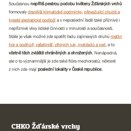
Současnou
nepříliš pestrou podobu květeny Žďárských vrchů
formovaly
drsnější klimatické podmínky
,
převažující chudé a
kyselé geologické podloží
a v neposlední řadě také příznivé i
nepříznivé vlivy lidské činnosti v minulosti a současnosti.
Stále je však možné zde spatřit řadu zajímavých druhů
rostlin
hor a podhůří, rašelinišť, vlhkých luk, mokřadů a vod
, a to
včetně těch zvláště chráněných a ohrožených
. Nenápadná,
ale o to významnější je zde také flóra mechorostů; některé
z nich zde mají
poslední lokality v České republice
.
CHKO Žďárské vrchy