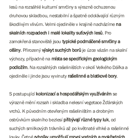
lesů na rozsáhlé kulturní smrčiny s výrazně ochuzenou
druhovou skladbou, nestabilní a špatně odolávající různým
škodlivým vlivům. Velmi ojediněle v krajině nacházíme
na
skalních rozpadech i malé lokality suťových lesů
. Pro
zamokřená stanoviště jsou
typické podmáčené smrčiny a
olšiny
. Přirozený
výskyt suchých borů
je úzce vázán na skalní
výchozy, případně na
místa se specifickým geologickým
podložím
. Na rozsáhlých rašeliništích v okolí Velkého Dářka a
ojediněle i jinde jsou vyvinuty
rašelinné a blatkové bory
.
S postupující
kolonizací a hospodářským využíváním
se
výrazně mění rozsah i skladba nelesní vegetace Žďárských
vrchů. K původním otevřeným rašeliništím a drobným
ostrůvkům skalního bezlesí
přibývají různé typy luk
, od
suchých smilkových trávníků až po květnaté vlhké a rašelinné
louky. Četné
rybníky umožňují rozvoj vodních a mokřadních