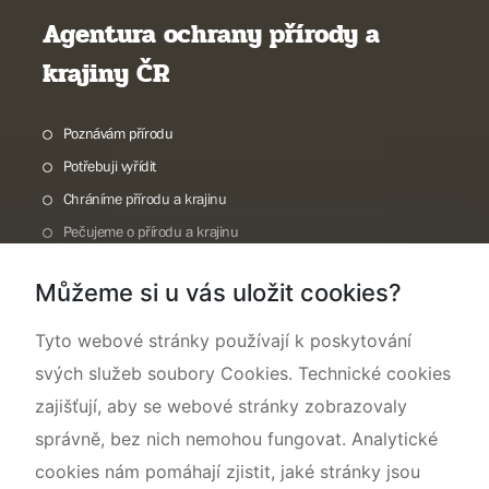
Agentura ochrany přírody a
krajiny ČR
Poznávám přírodu
Potřebuji vyřídit
Chráníme přírodu a krajinu
Pečujeme o přírodu a krajinu
Dokumentujeme přírodu
Můžeme si u vás uložit cookies?
O nás
Tyto webové stránky používají k poskytování
svých služeb soubory Cookies. Technické cookies
zajišťují, aby se webové stránky zobrazovaly
správně, bez nich nemohou fungovat. Analytické
cookies nám pomáhají zjistit, jaké stránky jsou