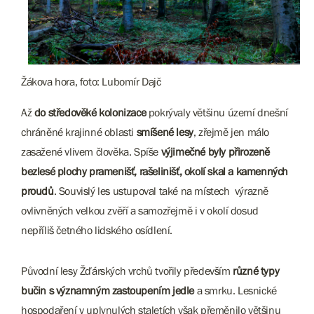
Žákova hora, foto: Lubomír Dajč
Až
do středověké kolonizace
pokrývaly většinu území dnešní
chráněné krajinné oblasti
smíšené lesy
, zřejmě jen málo
zasažené vlivem člověka. Spíše
výjimečné byly přirozeně
bezlesé plochy pramenišť, rašelinišť, okolí skal a kamenných
proudů
. Souvislý les ustupoval také na místech výrazně
ovlivněných velkou zvěří a samozřejmě i v okolí dosud
nepříliš četného lidského osídlení.
Původní lesy Žďárských vrchů tvořily především
různé typy
bučin s významným zastoupením jedle
a smrku. Lesnické
hospodaření v uplynulých staletích však přeměnilo většinu