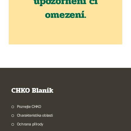
upozornění či
omezení.
CHKO Blaník
Poznejte CHKO
Charakteristika oblasti
Ochrana přírody