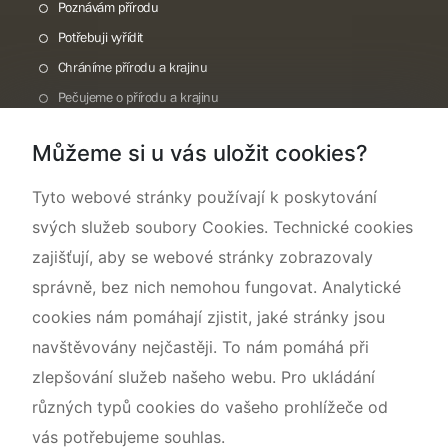
Poznávám přírodu
Potřebuji vyřídit
Chráníme přírodu a krajinu
Pečujeme o přírodu a krajinu
Dokumentujeme přírodu
Můžeme si u vás uložit cookies?
O nás
Tyto webové stránky používají k poskytování
svých služeb soubory Cookies. Technické cookies
zajišťují, aby se webové stránky zobrazovaly
správně, bez nich nemohou fungovat. Analytické
cookies nám pomáhají zjistit, jaké stránky jsou
navštěvovány nejčastěji. To nám pomáhá při
zlepšování služeb našeho webu. Pro ukládání
různých typů cookies do vašeho prohlížeče od
vás potřebujeme souhlas.