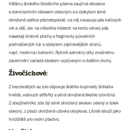
Většinu širokého litorálního pásma zaujímá rákosina
s dominantním rákosem obecným a s výskytem silně
ohrožené ostřice plstnatoplodé, na něj navazuje pás keřových
vrb a olší. Jen na několika místech na tento vrbový pás
nasedají drobné plochy s fragmenty původních
podmáčených luk s výskytem zajímavějších druhů,
např. mochnou bahenní. Rybník samotný díky značnému
zazemnění zarůstá rdestem vzplývavým a dalšími druhy.
Živočichové:
Z bezobratlých se zde objevuje šidélko kopinaté, šídlatka
hnědá, vodouch stříbřitý a silně ohrožená škeble rybničná.
Z obojživelníků zde žijí silně ohrožený skokan zelený a čolek
obecný, z plazů ohrožená užovka obojková. Litorál slouží jako
hnízdiště pro vodní ptactvo.