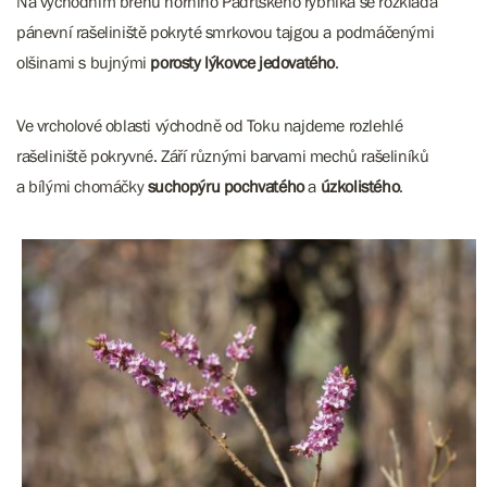
Na východním břehu horního Padrťského rybníka se rozkládá
pánevní rašeliniště pokryté smrkovou tajgou a podmáčenými
olšinami s bujnými
porosty lýkovce jedovatého
.
Ve vrcholové oblasti východně od Toku najdeme rozlehlé
rašeliniště pokryvné. Září různými barvami mechů rašeliníků
a bílými chomáčky
suchopýru pochvatého
a
úzkolistého
.