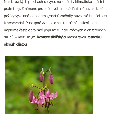
Na obrovských plochách se výrazně změnily klimatické i půdní
podmínky. Změněné proudění větru, ukládání sněhu, ale také
požáry vyvolané dopadem granátů změnily původně lesní oblast
k nepoznání. Postupně vznikla dnes unikátní bezlesí, kde
najdeme často obrovské populace jinde vzácných a ohrožených
druhů – mezi jinými
kosatec sibiřský
či masožravou
rosnatku
okrouhlolistou
.