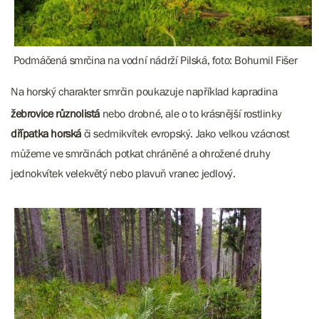
Podmáčená smrčina na vodní nádrží Pilská, foto: Bohumil Fišer
Na horský charakter smrčin poukazuje například kapradina
žebrovice různolistá
nebo drobné, ale o to krásnější rostlinky
dřípatka horská
či sedmikvítek evropský. Jako velkou vzácnost
můžeme ve smrčinách potkat chráněné a ohrožené druhy
jednokvítek velekvětý nebo plavuň vranec jedlový.