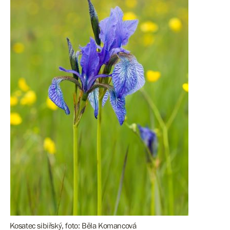
Kosatec sibiřský, foto: Běla Komancová