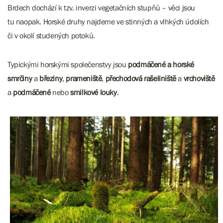
Brdech dochází k tzv. inverzi vegetačních stupňů – věci jsou
tu naopak. Horské druhy najdeme ve stinných a vlhkých údolích
či v okolí studených potoků.
Typickými horskými společenstvy jsou
podmáčené a horské
smrčiny
a
březiny
,
prameniště
,
přechodová rašeliniště
a
vrchoviště
a
podmáčené
nebo
smilkové louky
.