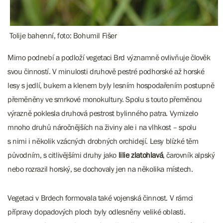
Tolije bahenní, foto: Bohumil Fišer
Mimo podnebí a podloží vegetaci Brd významně ovlivňuje člověk
svou činností. V minulosti druhově pestré podhorské až horské
lesy s jedlí, bukem a klenem byly lesním hospodařením postupně
přeměněny ve smrkové monokultury. Spolu s touto přeměnou
výrazně poklesla druhová pestrost bylinného patra. Vymizelo
mnoho druhů náročnějších na živiny ale i na vlhkost – spolu
s nimi i několik vzácných drobných orchidejí. Lesy blízké těm
původním, s citlivějšími druhy jako
lilie zlatohlavá
, čarovník alpský
nebo rozrazil horský, se dochovaly jen na několika místech.
Vegetaci v Brdech formovala také vojenská činnost. V rámci
přípravy dopadových ploch byly odlesněny veliké oblasti.