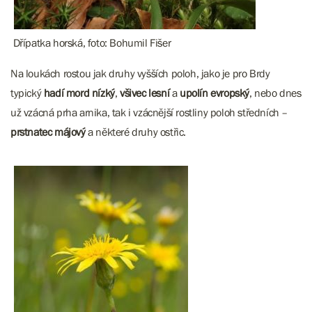
Dřípatka horská, foto: Bohumil Fišer
Na loukách rostou jak druhy vyšších poloh, jako je pro Brdy
typický
hadí mord nízký
,
všivec lesní
a
upolín evropský
, nebo dnes
už vzácná prha arnika, tak i vzácnější rostliny poloh středních –
prstnatec májový
a některé druhy ostřic.