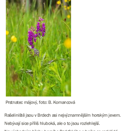
Prstnatec májový, foto: B. Komancová
Rašeliniště jsou v Brdech asi nejvýznamnějším horským jevem.
Nebývají sice příliš hluboká, ale o to jsou rozlehlejší.