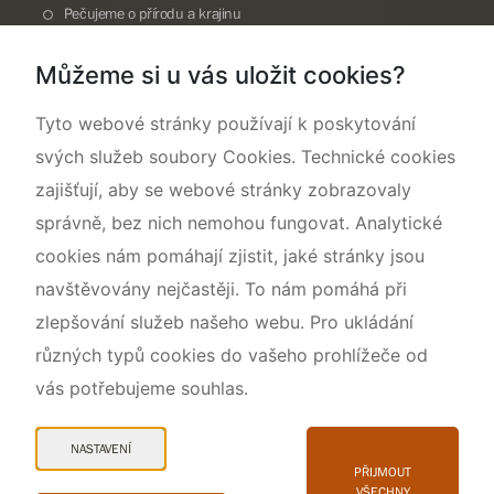
Pečujeme o přírodu a krajinu
Dokumentujeme přírodu
Můžeme si u vás uložit cookies?
O nás
Tyto webové stránky používají k poskytování
svých služeb soubory Cookies. Technické cookies
zajišťují, aby se webové stránky zobrazovaly
správně, bez nich nemohou fungovat. Analytické
cookies nám pomáhají zjistit, jaké stránky jsou
navštěvovány nejčastěji. To nám pomáhá při
zlepšování služeb našeho webu. Pro ukládání
různých typů cookies do vašeho prohlížeče od
vás potřebujeme souhlas.
Mapa webu
Prohlášení o přístupnosti
NASTAVENÍ
Cookies
PŘIJMOUT
VŠECHNY