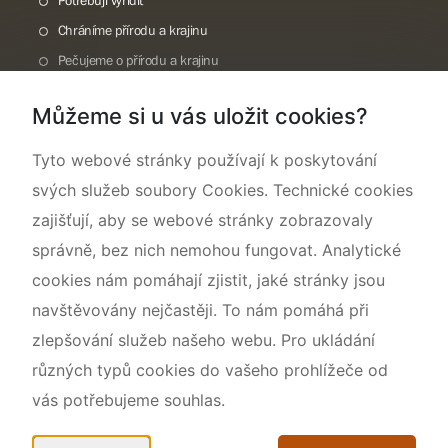
Potřebuji vyřídit
Chráníme přírodu a krajinu
Pečujeme o přírodu a krajinu
Dokumentujeme přírodu
Můžeme si u vás uložit cookies?
O nás
Tyto webové stránky používají k poskytování
svých služeb soubory Cookies. Technické cookies
zajišťují, aby se webové stránky zobrazovaly
správně, bez nich nemohou fungovat. Analytické
cookies nám pomáhají zjistit, jaké stránky jsou
navštěvovány nejčastěji. To nám pomáhá při
zlepšování služeb našeho webu. Pro ukládání
různých typů cookies do vašeho prohlížeče od
vás potřebujeme souhlas.
Mapa webu