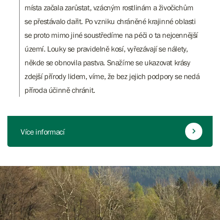
místa začala zarůstat, vzácným rostlinám a živočichům
se přestávalo dařit. Po vzniku chráněné krajinné oblasti
se proto mimo jiné soustředíme na péči o ta nejcennější
území. Louky se pravidelně kosí, vyřezávají se nálety,
někde se obnovila pastva. Snažíme se ukazovat krásy
zdejší přírody lidem, víme, že bez jejich podpory se nedá
příroda účinně chránit.
Více informací