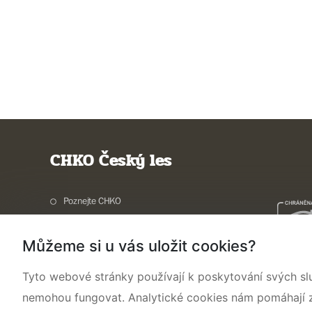
CHKO Český les
Poznejte CHKO
Charakteristika oblasti
Můžeme si u vás uložit cookies?
Ochrana přírody
Potřebuji vyřídit
Tyto webové stránky používají k poskytování svých sl
Aktuality a akce
nemohou fungovat. Analytické cookies nám pomáhají zji
Kontakty