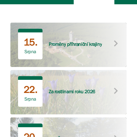
15.
Proměny příhraniční krajiny
Srpna
22.
Za rostlinami roku 2026
Srpna