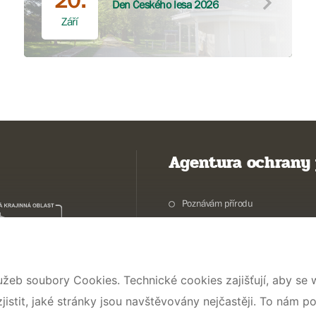
20.
Den Českého lesa 2026
Září
Agentura ochrany 
Poznávám přírodu
Potřebuji vyřídit
Chráníme přírodu a krajinu
Pečujeme o přírodu a krajinu
užeb soubory Cookies. Technické cookies zajišťují, aby se
Dokumentujeme přírodu
stit, jaké stránky jsou navštěvovány nejčastěji. To nám p
O nás