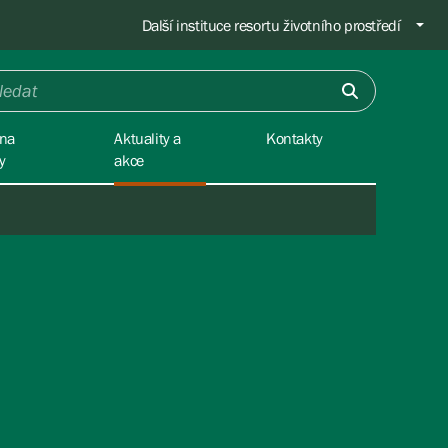
Další instituce resortu životního prostředí
na
Aktuality a
Kontakty
y
akce