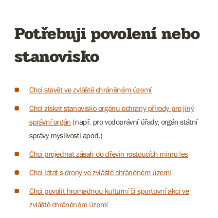
Potřebuji povolení nebo
stanovisko
Chci stavět ve zvláště chráněném území
Chci získat stanovisko orgánu ochrany přírody pro jiný
správní orgán
(např. pro vodoprávní úřady, orgán státní
správy myslivosti apod.)
Chci projednat zásah do dřevin rostoucích mimo les
Chci létat s drony ve zvláště chráněném území
Chci povolit hromadnou kulturní či sportovní akci ve
zvláště chráněném území