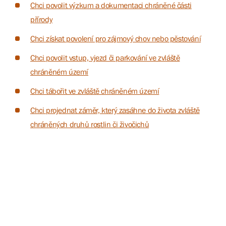
Chci povolit výzkum a dokumentaci chráněné části
přírody
Chci získat povolení pro zájmový chov nebo pěstování
Chci povolit vstup, vjezd či parkování ve zvláště
chráněném území
Chci tábořit ve zvláště chráněném území
Chci projednat záměr, který zasáhne do života zvláště
chráněných druhů rostlin či živočichů