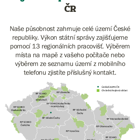
ČR
Naše působnost zahrnuje celé území České
republiky. Výkon státní správy zajišťujeme
pomocí 13 regionálních pracovišť. Výběrem
místa na mapě z vašeho počítače nebo
výběrem ze seznamu území z mobilního
telefonu zjistíte příslušný kontakt.
Ústředí AOPK ČR
Chráněná krajinná oblast
RP Liberecko
RP SCHKO
České
středohoří
RP SCHKO Kokořínsko
- Máchův kraj
RP SCHKO
RP Východní
Slavkovský les
Čechy
RP Střední Čechy
RP Moravskoslezské
RP SCHKO
Český les
RP Olomoucko
RP Vysočina
RP SCHKO
RP Jižní