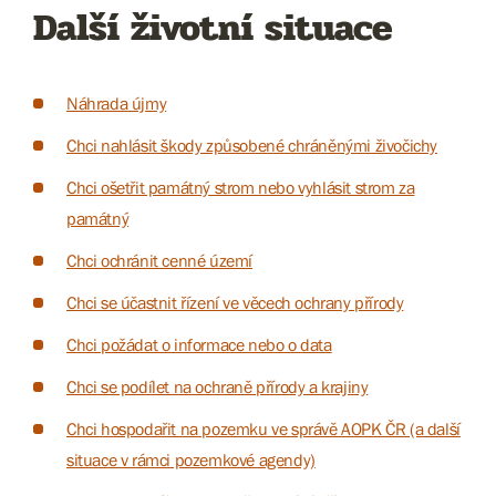
Další životní situace
Náhrada újmy
Chci nahlásit škody způsobené chráněnými živočichy
Chci ošetřit památný strom nebo vyhlásit strom za
památný
Chci ochránit cenné území
Chci se účastnit řízení ve věcech ochrany přírody
Chci požádat o informace nebo o data
Chci se podílet na ochraně přírody a krajiny
Chci hospodařit na pozemku ve správě AOPK ČR (a další
situace v rámci pozemkové agendy)