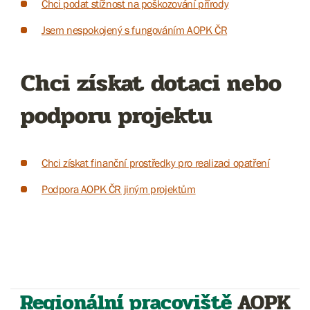
Chci podat stížnost na poškozování přírody
Jsem nespokojený s fungováním AOPK ČR
Chci získat dotaci nebo
podporu projektu
Chci získat finanční prostředky pro realizaci opatření
Podpora AOPK ČR jiným projektům
Regionální pracoviště
AOPK