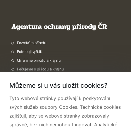
Agentura ochrany přírody ČR
Poznávám přírodu
Potřebuji vyřídit
Chráníme přírodu a krajinu
Pečujeme o přírodu a krajinu
Dokumentujeme přírodu
Můžeme si u vás uložit cookies?
O nás
Tyto webové stránky používají k poskytování
svých služeb soubory Cookies. Technické cookies
zajišťují, aby se webové stránky zobrazovaly
správně, bez nich nemohou fungovat. Analytické