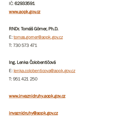
IČ:
62933591
www.aopk.gov.cz
RNDr. Tomáš Görner, Ph.D.
E:
tomas.gorner@aopk.gov.cz
T: 730 573 471
Ing. Lenka Čolobentičová
E:
lenka.colobenticova@aopk.gov.cz
T: 951 421 250
www.invaznidruhy.aopk.gov.cz
invaznidruhy@aopk.gov.cz