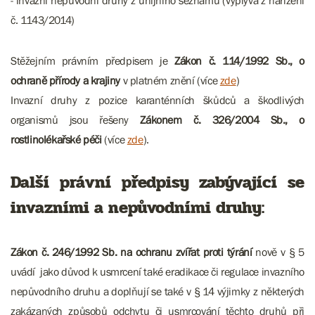
- invazní nepůvodní druhy z unijního seznamu (vyplývá z nařízení
č. 1143/2014)
Stěžejním právním předpisem je
Zákon č. 114/1992 Sb., o
ochraně přírody a krajiny
v platném znění (více
zde
)
Invazní druhy z pozice karanténních škůdců a škodlivých
organismů jsou řešeny
Zákonem č. 326/2004 Sb., o
rostlinolékařské péči
(více
zde
).
Další právní předpisy zabývající se
invazními a nepůvodními druhy:
Zákon č. 246/1992 Sb. na ochranu zvířat proti týrání
nově v § 5
uvádí jako důvod k usmrcení také eradikace či regulace invazního
nepůvodního druhu a doplňují se také v § 14 výjimky z některých
zakázaných způsobů odchytu či usmrcování těchto druhů při