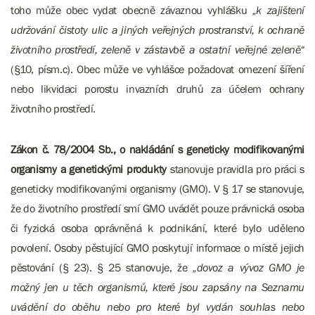
toho může obec vydat obecně závaznou vyhlášku
„k zajištení
udržování čistoty ulic a jiných veřejných prostranství, k ochraně
životního prostředí, zeleně v zástavbě a ostatní veřejné zeleně“
(§10, písm.c). Obec může ve vyhlášce požadovat omezení šíření
nebo likvidaci porostu invazních druhů za účelem ochrany
životního prostředí.
Zákon č. 78/2004 Sb., o nakládání s geneticky modifikovanými
organismy a genetickými produkty
stanovuje pravidla pro práci s
geneticky modifikovanými organismy (GMO). V § 17 se stanovuje,
že do životního prostředí smí GMO uvádět pouze právnická osoba
či fyzická osoba oprávněná k podnikání, které bylo uděleno
povolení. Osoby pěstující GMO poskytují informace o místě jejich
pěstování (§ 23). § 25 stanovuje, že
„dovoz a vývoz GMO je
možný jen u těch organismů, které jsou zapsány na Seznamu
uvádění do oběhu nebo pro které byl vydán souhlas nebo