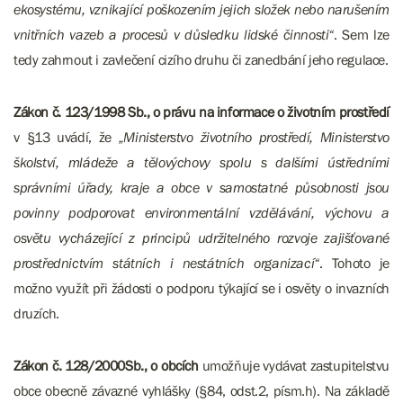
ekosystému, vznikající poškozením jejich složek nebo narušením
vnitřních vazeb a procesů v důsledku lidské činnosti“
. Sem lze
tedy zahrnout i zavlečení cizího druhu či zanedbání jeho regulace.
Zákon č. 123/1998 Sb., o právu na informace o životním prostředí
v §13 uvádí, že
„Ministerstvo životního prostředí, Ministerstvo
školství, mládeže a tělovýchovy spolu s dalšími ústředními
správními úřady, kraje a obce v samostatné působnosti jsou
povinny podporovat environmentální vzdělávání, výchovu a
osvětu vycházející z principů udržitelného rozvoje zajišťované
prostřednictvím státních i nestátních organizací“
. Tohoto je
možno využít při žádosti o podporu týkající se i osvěty o invazních
druzích.
Zákon č. 128/2000Sb., o obcích
umožňuje vydávat zastupitelstvu
obce obecně závazné vyhlášky (§84, odst.2, písm.h). Na základě