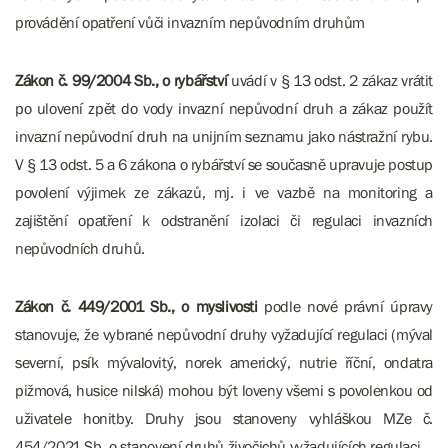
provádění opatření vůči invazním nepůvodním druhům
Zákon č. 99/2004 Sb., o rybářství
uvádí v § 13 odst. 2 zákaz vrátit
po ulovení zpět do vody invazní nepůvodní druh a zákaz použít
invazní nepůvodní druh na unijním seznamu jako nástražní rybu.
V § 13 odst. 5 a 6 zákona o rybářství se současně upravuje postup
povolení výjimek ze zákazů, mj. i ve vazbě na monitoring a
zajištění opatření k odstranění izolaci či regulaci invazních
nepůvodních druhů.
Zákon č. 449/2001 Sb., o myslivosti
podle nové právní úpravy
stanovuje, že vybrané nepůvodní druhy vyžadující regulaci (mýval
severní, psík mývalovitý, norek americký, nutrie říční, ondatra
pižmová, husice nilská) mohou být loveny všemi s povolenkou od
uživatele honitby. Druhy jsou stanoveny vyhláškou MZe č.
454/2021 Sb. o stanovení druhů živočichů vyžadujících regulaci.