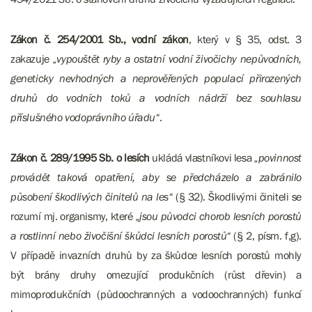
Zákon č. 254/2001 Sb., vodní zákon
, který v § 35, odst. 3
zakazuje
„vypouštět ryby a ostatní vodní živočichy nepůvodních,
geneticky nevhodných a neprověřených populací přirozených
druhů do vodních toků a vodních nádrží bez souhlasu
příslušného vodoprávního úřadu“
.
Zákon č. 289/1995 Sb. o lesích
ukládá vlastníkovi lesa
„povinnost
provádět taková opatření,
aby se předcházelo a zabránilo
působení škodlivých činitelů na les“
(§ 32). Škodlivými činiteli se
rozumí mj. organismy, které
„jsou původci chorob lesních porostů
a rostlinní nebo živočišní škůdci lesních porostů“
(§ 2, písm. f,g).
V případě invazních druhů by za škůdce lesních porostů mohly
být brány druhy omezující produkčních (růst dřevin) a
mimoprodukčních (půdoochranných a vodoochranných) funkcí