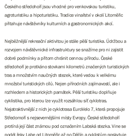
Českého středohoří jsou vhodné pro venkovskou turistiku,
agroturistiku a hipoturistiku. Tradice vinařství v okolí Litoměřic
přitahuje návštěvníky kulturních a gastronomických akcí.
Nejběžnější rekreační aktivitou je stále pěší turistika. Údržbou a
rozvojem návštěvnické infrastruktury se snažíme pro ni zajistit
dobré podmínky a přitom chránit cennou přírodu. České
středohoří je protkáno stovkami kilometrů značených turistických
tras a množstvím naučných stezek, které vedou k velkému
množství turistických cílů. Nejen přírodních zajímavostí, ale i
rozhledem a historických památek. Pěší turistiku doplňuje
cyklistika, pro kterou lze využít rozsáhlou síť cyklotras.
Nejatraktivnější z nich je cyklotrasa EuroVelo 7, která propojuje
Středomoří s nejsevernějšími místy Evropy. České středohoří
protíná její část známou pod označením Labská stezka. Vine se
podél řeky Labe od Litoměřic až po Děčín a cyklistům poskytuje