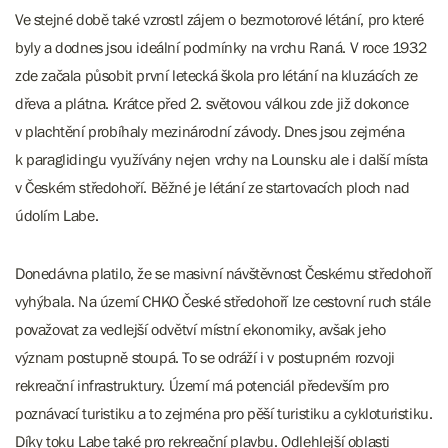
Ve stejné době také vzrostl zájem o bezmotorové létání, pro které
byly a dodnes jsou ideální podmínky na vrchu Raná. V roce 1932
zde začala působit první letecká škola pro létání na kluzácích ze
dřeva a plátna. Krátce před 2. světovou válkou zde již dokonce
v plachtění probíhaly mezinárodní závody. Dnes jsou zejména
k paraglidingu využívány nejen vrchy na Lounsku ale i další místa
v Českém středohoří. Běžné je létání ze startovacích ploch nad
údolím Labe.
Donedávna platilo, že se masivní návštěvnost Českému středohoří
vyhýbala. Na území CHKO České středohoří lze cestovní ruch stále
považovat za vedlejší odvětví místní ekonomiky, avšak jeho
význam postupně stoupá. To se odráží i v postupném rozvoji
rekreační infrastruktury. Území má potenciál především pro
poznávací turistiku a to zejména pro pěší turistiku a cykloturistiku.
Díky toku Labe také pro rekreační plavbu. Odlehlejší oblasti