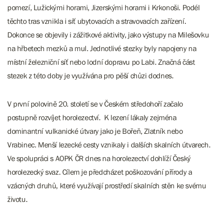
pomezí, Lužickými horami, Jizerskými horami i Krkonoši. Podél
těchto tras vznikla i síť ubytovacích a stravovacích zařízení.
Dokonce se objevily i zážitkové aktivity, jako výstupy na Milešovku
na hřbetech mezků a mul. Jednotlivé stezky byly napojeny na
místní železniční síť nebo lodní dopravu po Labi. Značná část
stezek z této doby je využívána pro pěší chůzi dodnes.
V první polovině 20. století se v Českém středohoří začalo
postupně rozvíjet horolezectví. K lezení lákaly zejména
dominantní vulkanické útvary jako je Bořeň, Zlatník nebo
Vrabinec. Menší lezecké cesty vznikaly i dalších skalních útvarech.
Ve spolupráci s AOPK ČR dnes na horolezectví dohlíží Český
horolezecký svaz. Cílem je předcházet poškozování přírody a
vzácných druhů, které využívají prostředí skalních stěn ke svému
životu.