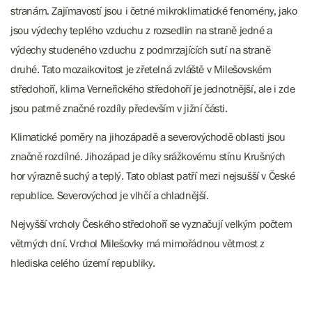
stranám. Zajímavostí jsou i četné mikroklimatické fenomény, jako
jsou výdechy teplého vzduchu z rozsedlin na straně jedné a
výdechy studeného vzduchu z podmrzajících sutí na straně
druhé. Tato mozaikovitost je zřetelná zvláště v Milešovském
středohoří, klima Verneřického středohoří je jednotnější, ale i zde
jsou patrné značné rozdíly především v jižní části.
Klimatické poměry na jihozápadě a severovýchodě oblasti jsou
značně rozdílné. Jihozápad je díky srážkovému stínu Krušných
hor výrazně suchý a teplý. Tato oblast patří mezi nejsušší v České
republice. Severovýchod je vlhčí a chladnější.
Nejvyšší vrcholy Českého středohoří se vyznačují velkým počtem
větrných dní. Vrchol Milešovky má mimořádnou větrnost z
hlediska celého území republiky.