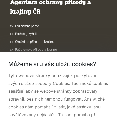
Agentura ochrany přírody a
krajiny ČR
Poznávám přírodu
Potřebuji vyřídit
Chráníme přírodu a krajinu
Pečujeme o přírodu a krajinu
Dokumentujeme přírodu
Můžeme si u vás uložit cookies?
O nás
Tyto webové stránky používají k poskytování
svých služeb soubory Cookies. Technické cookies
zajišťují, aby se webové stránky zobrazovaly
správně, bez nich nemohou fungovat. Analytické
cookies nám pomáhají zjistit, jaké stránky jsou
navštěvovány nejčastěji. To nám pomáhá při