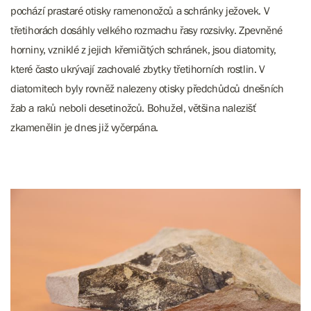
pochází prastaré otisky ramenonožců a schránky ježovek. V
třetihorách dosáhly velkého rozmachu řasy rozsivky. Zpevněné
horniny, vzniklé z jejich křemičitých schránek, jsou diatomity,
které často ukrývají zachovalé zbytky třetihorních rostlin. V
diatomitech byly rovněž nalezeny otisky předchůdců dnešních
žab a raků neboli desetinožců. Bohužel, většina nalezišť
zkamenělin je dnes již vyčerpána.