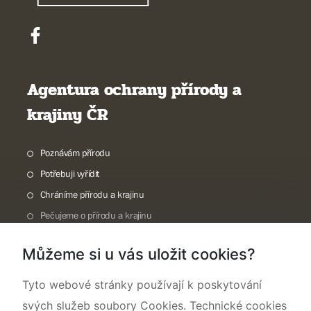
Agentura ochrany přírody a
krajiny ČR
Poznávám přírodu
Potřebuji vyřídit
Chráníme přírodu a krajinu
Pečujeme o přírodu a krajinu
Dokumentujeme přírodu
Můžeme si u vás uložit cookies?
O nás
Tyto webové stránky používají k poskytování
svých služeb soubory Cookies. Technické cookies