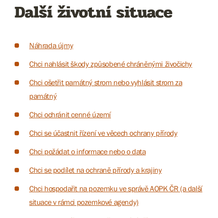
Další životní situace
Náhrada újmy
Chci nahlásit škody způsobené chráněnými živočichy
Chci ošetřit památný strom nebo vyhlásit strom za
památný
Chci ochránit cenné území
Chci se účastnit řízení ve věcech ochrany přírody
Chci požádat o informace nebo o data
Chci se podílet na ochraně přírody a krajiny
Chci hospodařit na pozemku ve správě AOPK ČR (a další
situace v rámci pozemkové agendy)