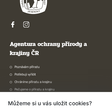
Agentura ochrany přírody a
krajiny ČR
Poznávám přírodu
Potřebuji vyřídit
Chráníme přírodu a krajinu
Pečujeme o přírodu a krajinu
Dokumentujeme přírodu
Můžeme si u vás uložit cookies?
O nás