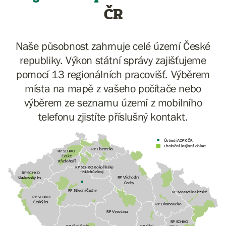
ČR
Naše působnost zahrnuje celé území České
republiky. Výkon státní správy zajišťujeme
pomocí 13 regionálních pracovišť. Výběrem
místa na mapě z vašeho počítače nebo
výběrem ze seznamu území z mobilního
telefonu zjistíte příslušný kontakt.
Ústředí AOPK ČR
Chráněná krajinná oblast
RP Liberecko
RP SCHKO
České
středohoří
RP SCHKO Kokořínsko
- Máchův kraj
RP SCHKO
RP Východní
Slavkovský les
Čechy
RP Střední Čechy
RP Moravskoslezské
RP SCHKO
Český les
RP Olomoucko
RP Vysočina
RP SCHKO
RP Jižní