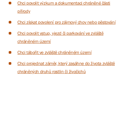
Chci povolit výzkum a dokumentaci chráněné části
přírody
Chci získat povolení pro zájmový chov nebo pěstování
Chci povolit vstup, vjezd či parkování ve zvláště
chráněném území
Chci tábořit ve zvláště chráněném území
Chci projednat záměr, který zasáhne do života zvláště
chráněných druhů rostlin či živočichů