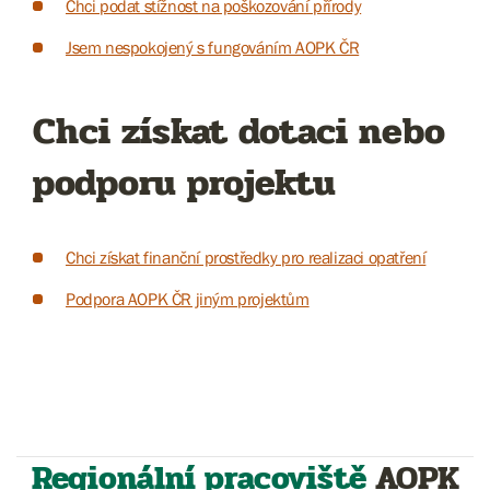
Chci podat stížnost na poškozování přírody
Jsem nespokojený s fungováním AOPK ČR
Chci získat dotaci nebo
podporu projektu
Chci získat finanční prostředky pro realizaci opatření
Podpora AOPK ČR jiným projektům
Regionální pracoviště
AOPK