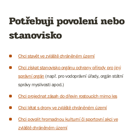
Potřebuji povolení nebo
stanovisko
Chci stavět ve zvláště chráněném území
Chci získat stanovisko orgánu ochrany přírody pro jiný
správní orgán
(např. pro vodoprávní úřady, orgán státní
správy myslivosti apod.)
Chci projednat zásah do dřevin rostoucích mimo les
Chci létat s drony ve zvláště chráněném území
Chci povolit hromadnou kulturní či sportovní akci ve
zvláště chráněném území