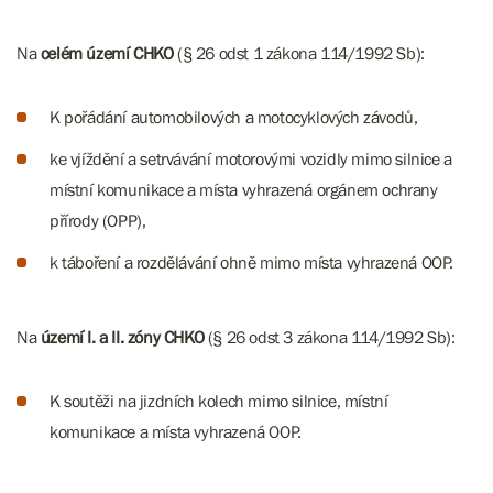
Na
celém území CHKO
(§ 26 odst 1 zákona 114/1992 Sb):
K pořádání automobilových a motocyklových závodů,
ke vjíždění a setrvávání motorovými vozidly mimo silnice a
místní komunikace a místa vyhrazená orgánem ochrany
přírody (OPP),
k táboření a rozdělávání ohně mimo místa vyhrazená OOP.
Na
území I. a II. zóny CHKO
(§ 26 odst 3 zákona 114/1992 Sb):
K soutěži na jizdních kolech mimo silnice, místní
komunikace a místa vyhrazená OOP.