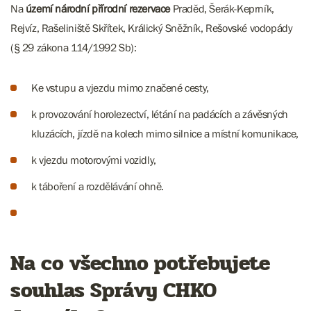
Na
území národní přírodní rezervace
Praděd, Šerák-Keprník,
Rejvíz, Rašeliniště Skřítek, Králický Sněžník, Rešovské vodopády
(§ 29 zákona 114/1992 Sb):
Ke vstupu a vjezdu mimo značené cesty,
k provozování horolezectví, létání na padácích a závěsných
kluzácích, jízdě na kolech mimo silnice a místní komunikace,
k vjezdu motorovými vozidly,
k táboření a rozdělávání ohně.
Na co všechno potřebujete
souhlas Správy CHKO