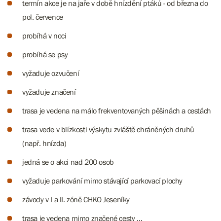
termín akce je na jaře v době hnízdění ptáků - od března do
pol. července
probíhá v noci
probíhá se psy
vyžaduje ozvučení
vyžaduje značení
trasa je vedena na málo frekventovaných pěšinách a cestách
trasa vede v blízkosti výskytu zvláště chráněných druhů
(např. hnízda)
jedná se o akci nad 200 osob
vyžaduje parkování mimo stávající parkovací plochy
závody v I a II. zóně CHKO Jeseníky
trasa je vedena mimo značené cesty …