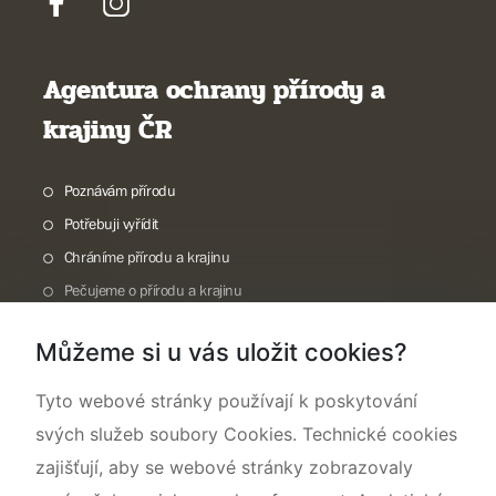
Agentura ochrany přírody a
krajiny ČR
Poznávám přírodu
Potřebuji vyřídit
Chráníme přírodu a krajinu
Pečujeme o přírodu a krajinu
Dokumentujeme přírodu
Můžeme si u vás uložit cookies?
O nás
Tyto webové stránky používají k poskytování
svých služeb soubory Cookies. Technické cookies
zajišťují, aby se webové stránky zobrazovaly