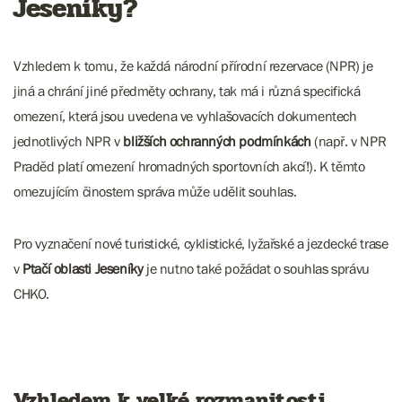
Jeseníky?
Vzhledem k tomu, že každá národní přírodní rezervace (NPR) je
jiná a chrání jiné předměty ochrany, tak má i různá specifická
omezení, která jsou uvedena ve vyhlašovacích dokumentech
jednotlivých NPR v
bližších ochranných podmínkách
(např. v NPR
Praděd platí omezení hromadných sportovních akcí!). K těmto
omezujícím činostem správa může udělit souhlas.
Pro vyznačení nové turistické, cyklistické, lyžařské a jezdecké trase
v
Ptačí oblasti Jeseníky
je nutno také požádat o souhlas správu
CHKO.
Vzhledem k velké rozmanitosti