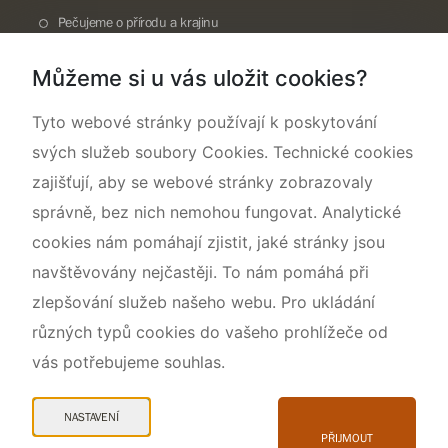
Pečujeme o přírodu a krajinu
Dokumentujeme přírodu
Můžeme si u vás uložit cookies?
O nás
Tyto webové stránky používají k poskytování
svých služeb soubory Cookies. Technické cookies
zajišťují, aby se webové stránky zobrazovaly
správně, bez nich nemohou fungovat. Analytické
cookies nám pomáhají zjistit, jaké stránky jsou
navštěvovány nejčastěji. To nám pomáhá při
zlepšování služeb našeho webu. Pro ukládání
různých typů cookies do vašeho prohlížeče od
vás potřebujeme souhlas.
Mapa webu
Prohlášení o přístupnosti
NASTAVENÍ
Cookies
PŘIJMOUT