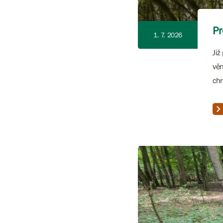
Pr
1. 7. 2026
Již
věn
chr