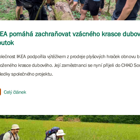
KEA pomáhá zachraňovat vzácného krasce dubo
outok
lečnost IKEA podpořila výtěžkem z prodeje plyšových hraček obnovu bi
oženého krasce dubového. Její zaměstnanci se nyní přijeli do CHKO So
ledky společného projektu.
Celý článek