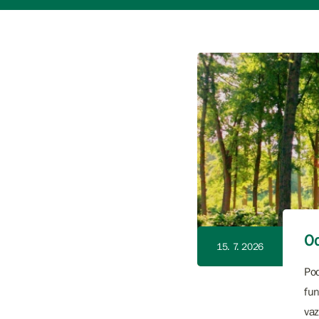
Od
15. 7. 2026
Pod
fun
vaz