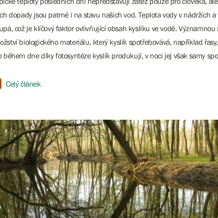
pické teploty posledních dní nepředstavují zátěž pouze pro člověka, ale
ich dopady jsou patrné i na stavu našich vod. Teplota vody v nádržích a
upá, což je klíčový faktor ovlivňující obsah kyslíku ve vodě. Významnou r
žství biologického materiálu, který kyslík spotřebovává, například řasy, 
e během dne díky fotosyntéze kyslík produkují, v noci jej však samy spo
Celý článek