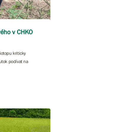
vého v CHKO
otopu kriticky
utok podívat na