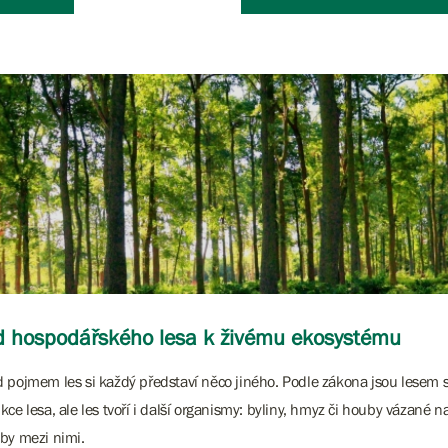
 hospodářského lesa k živému ekosystému
 pojmem les si každý představí něco jiného. Podle zákona jsou lesem s
kce lesa, ale les tvoří i další organismy: byliny, hmyz či houby vázané n
by mezi nimi.