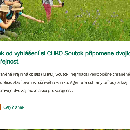
k od vyhlášení si CHKO Soutok připomene dvojic
řejnost
áněná krajinná oblast (CHKO) Soutok, nejmladší velkoplošné chráněn
ublice, slaví první výročí svého vzniku. Agentura ochrany přírody a kraj
pravuje dvě zajímavé akce pro veřejnost.
Celý článek