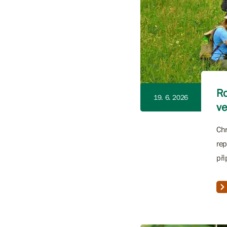
Ro
19. 6. 2026
ve
Chr
rep
při