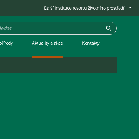
Další instituce resortu životního prostředí
přírody
Aktuality a akce
Kontakty