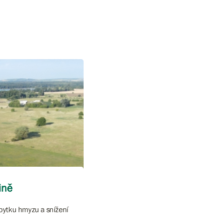
ině
bytku hmyzu a snížení