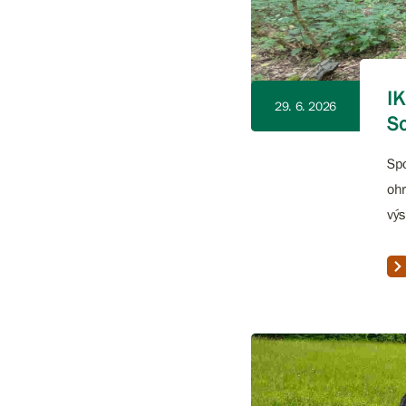
I
29. 6. 2026
S
Spo
ohr
výs