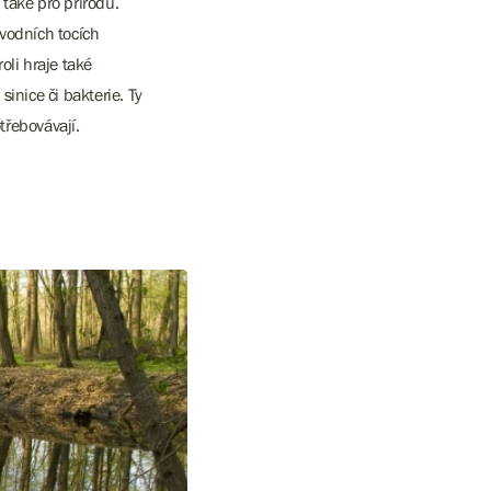
 také pro přírodu.
 vodních tocích
oli hraje také
sinice či bakterie. Ty
třebovávají.