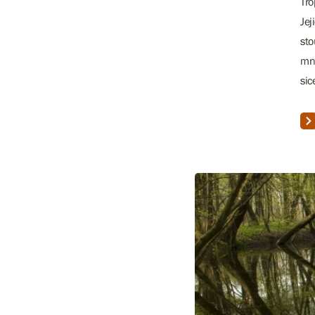
Tro
Jej
sto
mno
sic