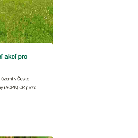
í akcí pro
é území v České
iny (AOPK) ČR proto