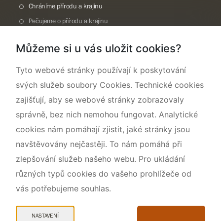
Chráníme přírodu a krajinu
Pečujeme o přírodu a krajinu
Dokumentujeme přírodu
Můžeme si u vás uložit cookies?
O nás
Tyto webové stránky používají k poskytování
svých služeb soubory Cookies. Technické cookies
zajišťují, aby se webové stránky zobrazovaly
správně, bez nich nemohou fungovat. Analytické
cookies nám pomáhají zjistit, jaké stránky jsou
navštěvovány nejčastěji. To nám pomáhá při
zlepšování služeb našeho webu. Pro ukládání
různých typů cookies do vašeho prohlížeče od
vás potřebujeme souhlas.
Mapa webu
Prohlášení o přístupnosti
NASTAVENÍ