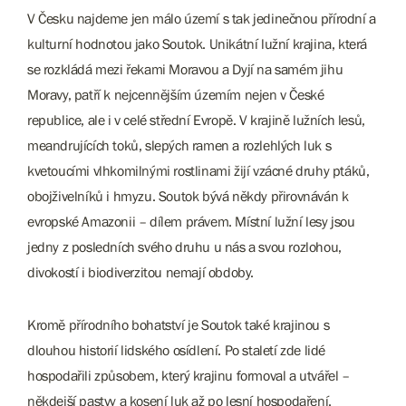
V Česku najdeme jen málo území s tak jedinečnou přírodní a
kulturní hodnotou jako Soutok. Unikátní lužní krajina, která
se rozkládá mezi řekami Moravou a Dyjí na samém jihu
Moravy, patří k nejcennějším územím nejen v České
republice, ale i v celé střední Evropě. V krajině lužních lesů,
meandrujících toků, slepých ramen a rozlehlých luk s
kvetoucími vlhkomilnými rostlinami žijí vzácné druhy ptáků,
obojživelníků i hmyzu. Soutok bývá někdy přirovnáván k
evropské Amazonii – dílem právem. Místní lužní lesy jsou
jedny z posledních svého druhu u nás a svou rozlohou,
divokostí i biodiverzitou nemají obdoby.
Kromě přírodního bohatství je Soutok také krajinou s
dlouhou historií lidského osídlení. Po staletí zde lidé
hospodařili způsobem, který krajinu formoval a utvářel –
někdejší pastvy a kosení luk až po lesní hospodaření.