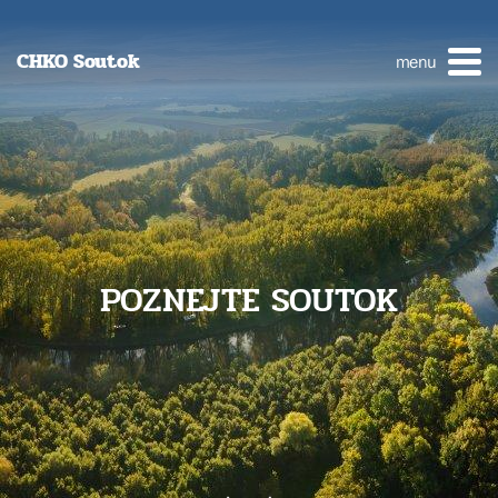
CHKO Soutok
menu
POZNEJTE SOUTOK