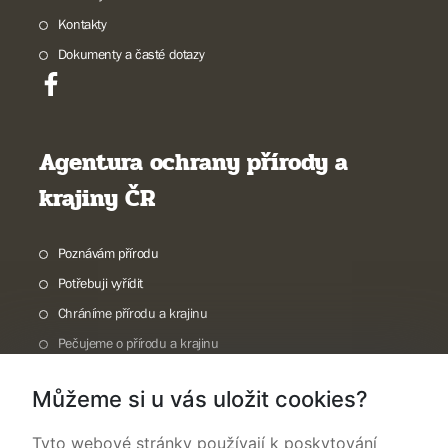
Kontakty
Dokumenty a časté dotazy
Agentura ochrany přírody a
krajiny ČR
Poznávám přírodu
Potřebuji vyřídit
Chráníme přírodu a krajinu
Pečujeme o přírodu a krajinu
Dokumentujeme přírodu
Můžeme si u vás uložit cookies?
O nás
Tyto webové stránky používají k poskytování